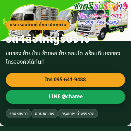
บริการขนย้ายทั่วไทย เปิดทุกวัน
รถ4ล้อใหญ่รับจ้าง
ขนของ ย้ายบ้าน ย้ายหอ ย้ายคอนโด พร้อมทีมยกของ
โทรจองคิวได้ทันที
โทร 095-641-9488
LINE @chatee
รถมีหลังคา
มีคนยกของ
กรุงเทพ-ต่างจังหวัด