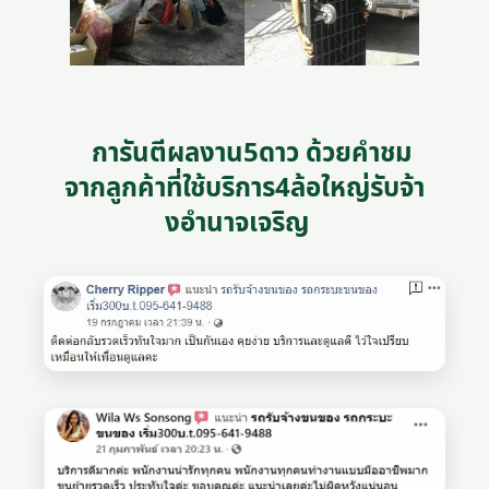
การันตีผลงาน5ดาว ด้วยคำชม
จากลูกค้าที่ใช้บริการ4ล้อใหญ่รับจ้า
งอํานาจเจริญ