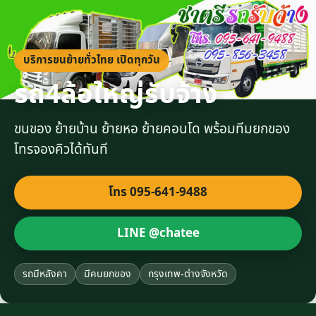
บริการขนย้ายทั่วไทย เปิดทุกวัน
รถ4ล้อใหญ่รับจ้าง
ขนของ ย้ายบ้าน ย้ายหอ ย้ายคอนโด พร้อมทีมยกของ
โทรจองคิวได้ทันที
โทร 095-641-9488
LINE @chatee
รถมีหลังคา
มีคนยกของ
กรุงเทพ-ต่างจังหวัด