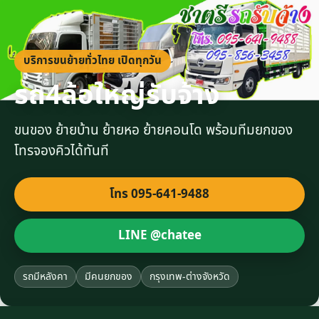
บริการขนย้ายทั่วไทย เปิดทุกวัน
รถ4ล้อใหญ่รับจ้าง
ขนของ ย้ายบ้าน ย้ายหอ ย้ายคอนโด พร้อมทีมยกของ
โทรจองคิวได้ทันที
โทร 095-641-9488
LINE @chatee
รถมีหลังคา
มีคนยกของ
กรุงเทพ-ต่างจังหวัด