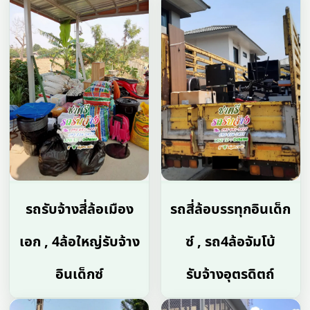
รถรับจ้างสี่ล้อเมือง
รถสี่ล้อบรรทุกอินเด็ก
เอก , 4ล้อใหญ่รับจ้าง
ซ์ , รถ4ล้อจัมโบ้
อินเด็กซ์
รับจ้างอุตรดิตถ์