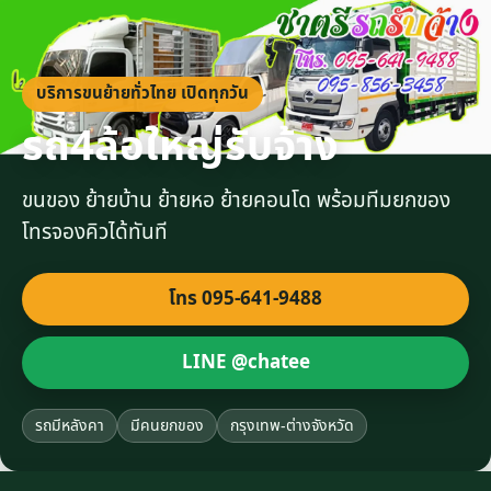
บริการขนย้ายทั่วไทย เปิดทุกวัน
รถ4ล้อใหญ่รับจ้าง
ขนของ ย้ายบ้าน ย้ายหอ ย้ายคอนโด พร้อมทีมยกของ
โทรจองคิวได้ทันที
โทร 095-641-9488
LINE @chatee
รถมีหลังคา
มีคนยกของ
กรุงเทพ-ต่างจังหวัด