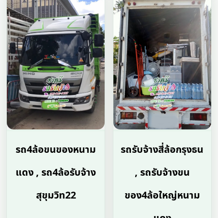
รถ4ล้อขนของหนาม
รถรับจ้างสี่ล้อกรุงธน
แดง , รถ4ล้อรับจ้าง
, รถรับจ้างขน
สุขุมวิท22
ของ4ล้อใหญ่หนาม