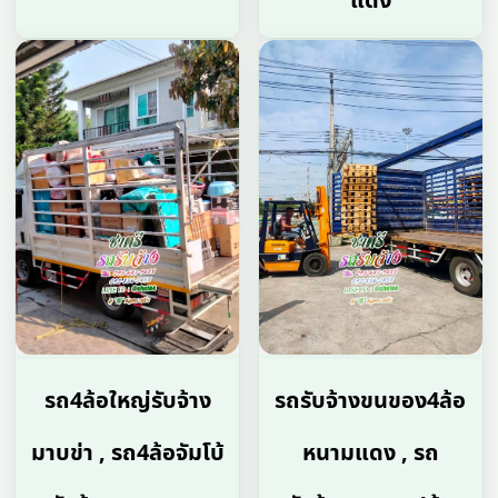
แดง
รถ4ล้อใหญ่รับจ้าง
รถรับจ้างขนของ4ล้อ
มาบข่า , รถ4ล้อจัมโบ้
หนามแดง , รถ