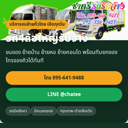
บริการขนย้ายทั่วไทย เปิดทุกวัน
รถ4ล้อใหญ่รับจ้าง
ขนของ ย้ายบ้าน ย้ายหอ ย้ายคอนโด พร้อมทีมยกของ
โทรจองคิวได้ทันที
โทร 095-641-9488
LINE @chatee
รถมีหลังคา
มีคนยกของ
กรุงเทพ-ต่างจังหวัด