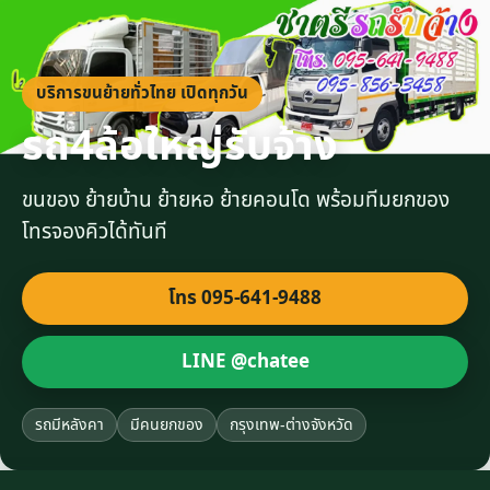
บริการขนย้ายทั่วไทย เปิดทุกวัน
รถ4ล้อใหญ่รับจ้าง
ขนของ ย้ายบ้าน ย้ายหอ ย้ายคอนโด พร้อมทีมยกของ
โทรจองคิวได้ทันที
โทร 095-641-9488
LINE @chatee
รถมีหลังคา
มีคนยกของ
กรุงเทพ-ต่างจังหวัด