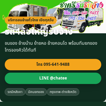
บริการขนย้ายทั่วไทย เปิดทุกวัน
รถ4ล้อใหญ่รับจ้าง
ขนของ ย้ายบ้าน ย้ายหอ ย้ายคอนโด พร้อมทีมยกของ
โทรจองคิวได้ทันที
โทร 095-641-9488
LINE @chatee
รถมีหลังคา
มีคนยกของ
กรุงเทพ-ต่างจังหวัด