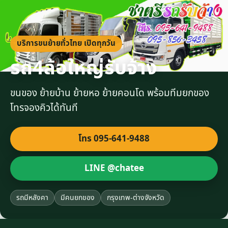
บริการขนย้ายทั่วไทย เปิดทุกวัน
รถ4ล้อใหญ่รับจ้าง
ขนของ ย้ายบ้าน ย้ายหอ ย้ายคอนโด พร้อมทีมยกของ
โทรจองคิวได้ทันที
โทร 095-641-9488
LINE @chatee
รถมีหลังคา
มีคนยกของ
กรุงเทพ-ต่างจังหวัด