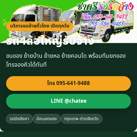
บริการขนย้ายทั่วไทย เปิดทุกวัน
รถ4ล้อใหญ่รับจ้าง
ขนของ ย้ายบ้าน ย้ายหอ ย้ายคอนโด พร้อมทีมยกของ
โทรจองคิวได้ทันที
โทร 095-641-9488
LINE @chatee
รถมีหลังคา
มีคนยกของ
กรุงเทพ-ต่างจังหวัด