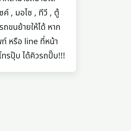
์ , มอไซ , ทีวี , ตู้
รถขนย้ายให้ได้ หาก
 หรือ line ที่หน้า
รปุ๊บ ได้คิวรถปั๊บ!!!