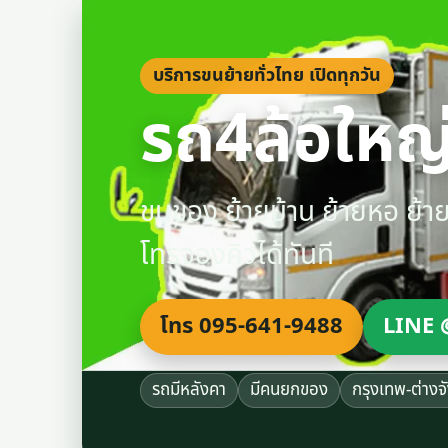
บริการขนย้ายทั่วไทย เปิดทุกวัน
รถ4ล้อใหญ่
ขนของ ย้ายบ้าน ย้ายหอ ย้
โทรจองคิวได้ทันที
โทร 095-641-9488
LINE 
รถมีหลังคา
มีคนยกของ
กรุงเทพ-ต่างจ