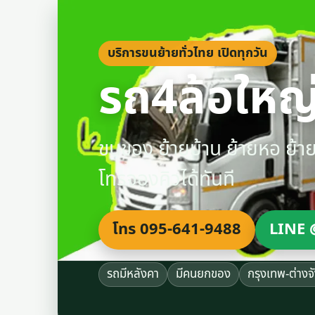
บริการขนย้ายทั่วไทย เปิดทุกวัน
รถ4ล้อใหญ่
ขนของ ย้ายบ้าน ย้ายหอ ย้
โทรจองคิวได้ทันที
โทร 095-641-9488
LINE 
รถมีหลังคา
มีคนยกของ
กรุงเทพ-ต่างจ