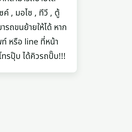
์ , มอไซ , ทีวี , ตู้
ารถขนย้ายให้ได้ หาก
 หรือ line ที่หน้า
รปุ๊บ ได้คิวรถปั๊บ!!!