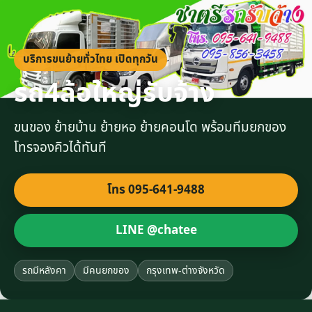
บริการขนย้ายทั่วไทย เปิดทุกวัน
รถ4ล้อใหญ่รับจ้าง
ขนของ ย้ายบ้าน ย้ายหอ ย้ายคอนโด พร้อมทีมยกของ
โทรจองคิวได้ทันที
โทร 095-641-9488
LINE @chatee
รถมีหลังคา
มีคนยกของ
กรุงเทพ-ต่างจังหวัด