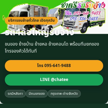
บริการขนย้ายทั่วไทย เปิดทุกวัน
รถ4ล้อใหญ่รับจ้าง
ขนของ ย้ายบ้าน ย้ายหอ ย้ายคอนโด พร้อมทีมยกของ
โทรจองคิวได้ทันที
โทร 095-641-9488
LINE @chatee
รถมีหลังคา
มีคนยกของ
กรุงเทพ-ต่างจังหวัด