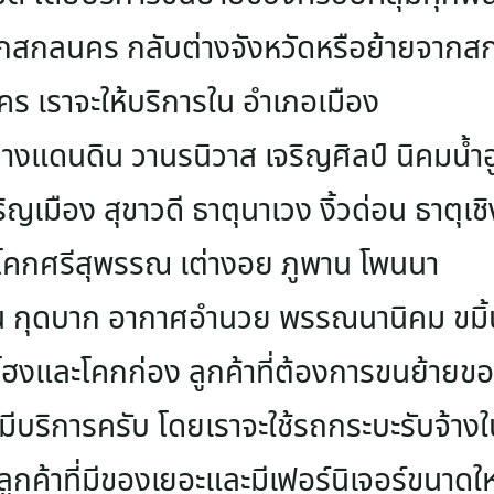
สกลนคร กลับต่างจังหวัดหรือย้ายจากส
 เราจะให้บริการใน อำเภอเมือง
่างแดนดิน วานรนิวาส เจริญศิลป์ นิคมน้ำ
ญเมือง สุขาวดี ธาตุนาเวง งิ้วด่อน ธาตุเช
ก โคกศรีสุพรรณ เต่างอย ภูพาน โพนนา
คน กุดบาก อากาศอำนวย พรรณนานิคม ขมิ้น
และโคกก่อง ลูกค้าที่ต้องการขนย้ายของจ
บริการครับ โดยเราจะใช้รถกระบะรับจ้างใน
ูกค้าที่มีของเยอะและมีเฟอร์นิเจอร์ขนาดใ