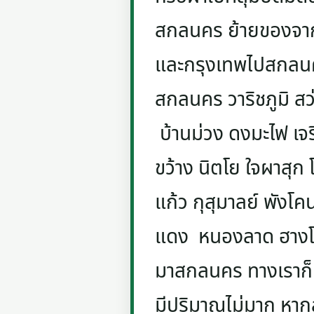
สกลนคร ย้ายของจาก
และกรุงเทพไปสกลนคร
สกลนคร วาริชภูมิ สว
บ้านม่วง ดงมะไฟ เจริ
ขว้าง นิตโย ใจผาสุ
แก้ว กุสุมาลย์ พังโ
แดง หนองลาด ฮางโฮง
มาสกลนคร ทางเราก็มี
มีปริมาณไม่มาก หากล