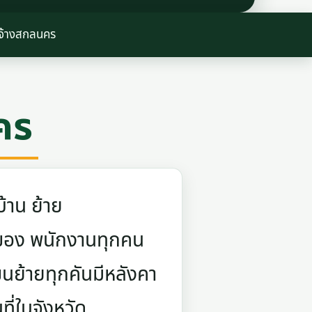
บจ้างสกลนคร
คร
้าน ย้าย
ยกของ พนักงานทุกคน
นย้ายทุกคันมีหลังคา
ี่ในจังหวัด