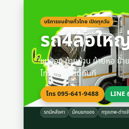
บริการขนย้ายทั่วไทย เปิดทุกวัน
รถ4ล้อใหญ่
ขนของ ย้ายบ้าน ย้ายหอ ย้
โทรจองคิวได้ทันที
โทร 095-641-9488
LINE 
รถมีหลังคา
มีคนยกของ
กรุงเทพ-ต่างจ