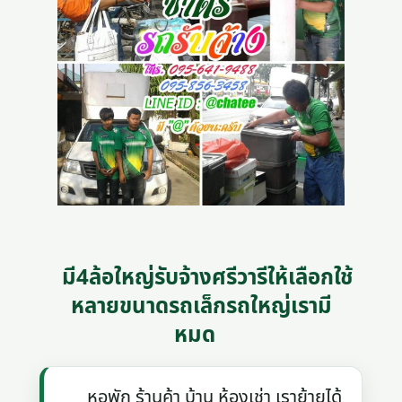
มี4ล้อใหญ่รับจ้างศรีวารีให้เลือกใช้
หลายขนาดรถเล็กรถใหญ่เรามี
หมด
หอพัก ร้านค้า บ้าน ห้องเช่า เราย้ายได้