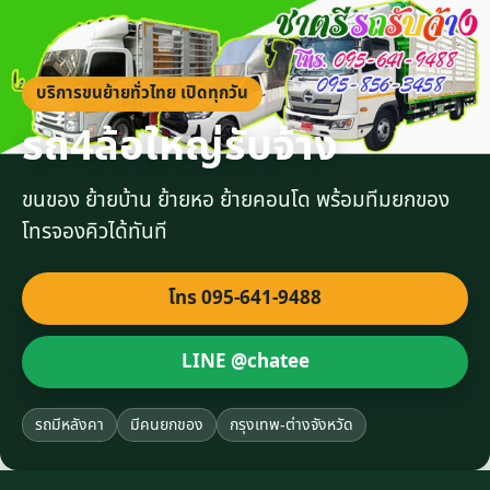
บริการขนย้ายทั่วไทย เปิดทุกวัน
รถ4ล้อใหญ่รับจ้าง
ขนของ ย้ายบ้าน ย้ายหอ ย้ายคอนโด พร้อมทีมยกของ
โทรจองคิวได้ทันที
โทร 095-641-9488
LINE @chatee
รถมีหลังคา
มีคนยกของ
กรุงเทพ-ต่างจังหวัด