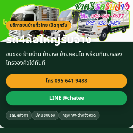
บริการขนย้ายทั่วไทย เปิดทุกวัน
รถ4ล้อใหญ่รับจ้าง
ขนของ ย้ายบ้าน ย้ายหอ ย้ายคอนโด พร้อมทีมยกของ
โทรจองคิวได้ทันที
โทร 095-641-9488
LINE @chatee
รถมีหลังคา
มีคนยกของ
กรุงเทพ-ต่างจังหวัด