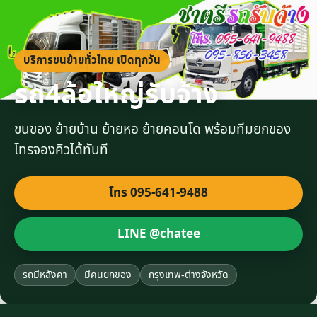
บริการขนย้ายทั่วไทย เปิดทุกวัน
รถ4ล้อใหญ่รับจ้าง
ขนของ ย้ายบ้าน ย้ายหอ ย้ายคอนโด พร้อมทีมยกของ
โทรจองคิวได้ทันที
โทร 095-641-9488
LINE @chatee
รถมีหลังคา
มีคนยกของ
กรุงเทพ-ต่างจังหวัด