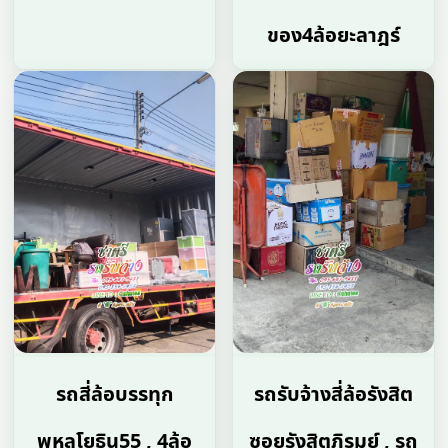
ของ4ล้อยะลาฎร์
รถสี่ล้อบรรทุก
รถรับจ้างสี่ล้อรังสิต
พหลโยธิน55 , 4ล้อ
ซอยรังสิตภิรมย์ , รถ