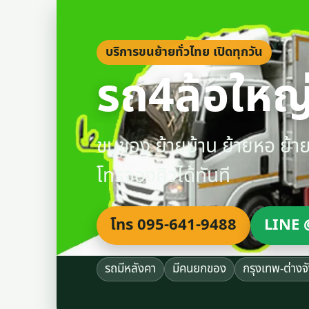
บริการขนย้ายทั่วไทย เปิดทุกวัน
รถ4ล้อใหญ่
ขนของ ย้ายบ้าน ย้ายหอ ย้
โทรจองคิวได้ทันที
โทร 095-641-9488
LINE 
รถมีหลังคา
มีคนยกของ
กรุงเทพ-ต่างจ