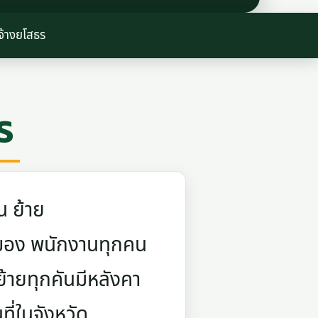
จ้างยโสธร
ร
น ย้าย
ยกของ พนักงานทุกคน
้ายทุกคันมีหลังคา
ี่ในจังหวัด