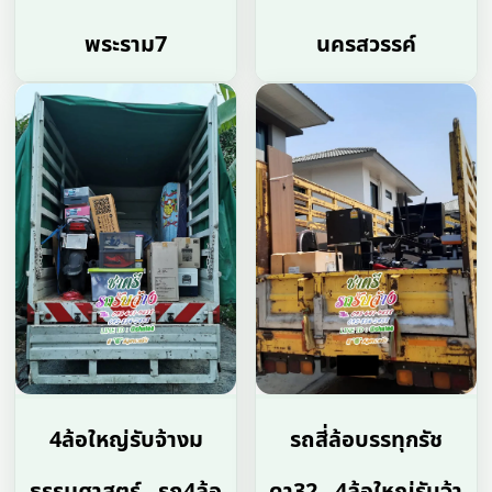
พระราม7
นครสวรรค์
4ล้อใหญ่รับจ้างม
รถสี่ล้อบรรทุกรัช
ธรรมศาสตร์ , รถ4ล้อ
ดา32 , 4ล้อใหญ่รับจ้า