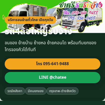
บริการขนย้ายทั่วไทย เปิดทุกวัน
รถ4ล้อใหญ่รับจ้าง
ขนของ ย้ายบ้าน ย้ายหอ ย้ายคอนโด พร้อมทีมยกของ
โทรจองคิวได้ทันที
โทร 095-641-9488
LINE @chatee
รถมีหลังคา
มีคนยกของ
กรุงเทพ-ต่างจังหวัด