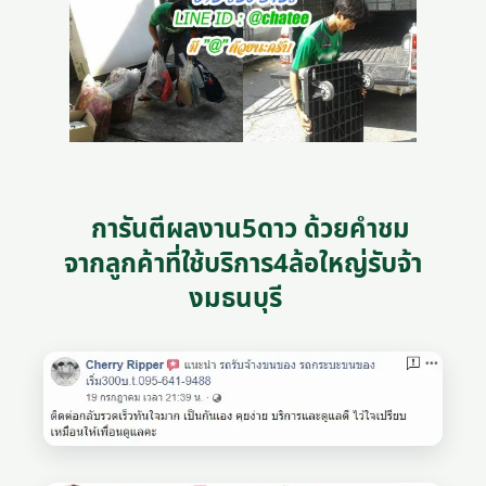
การันตีผลงาน5ดาว ด้วยคำชม
จากลูกค้าที่ใช้บริการ4ล้อใหญ่รับจ้า
งมธนบุรี