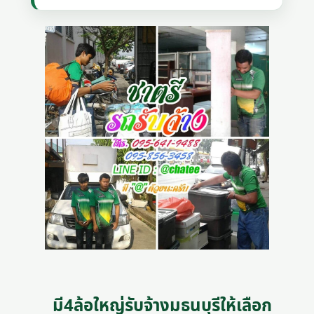
มี4ล้อใหญ่รับจ้างมธนบุรีให้เลือก