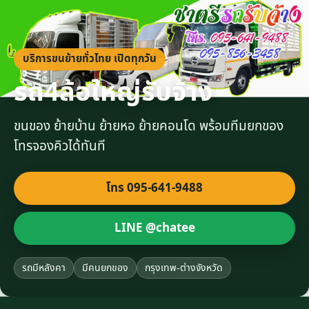
บริการขนย้ายทั่วไทย เปิดทุกวัน
รถ4ล้อใหญ่รับจ้าง
ขนของ ย้ายบ้าน ย้ายหอ ย้ายคอนโด พร้อมทีมยกของ
โทรจองคิวได้ทันที
โทร 095-641-9488
LINE @chatee
รถมีหลังคา
มีคนยกของ
กรุงเทพ-ต่างจังหวัด