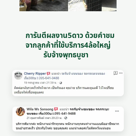
การันตีผลงาน5ดาว ด้วยคำชม
จากลูกค้าที่ใช้บริการ4ล้อใหญ่
รับจ้างพุทธบูชา