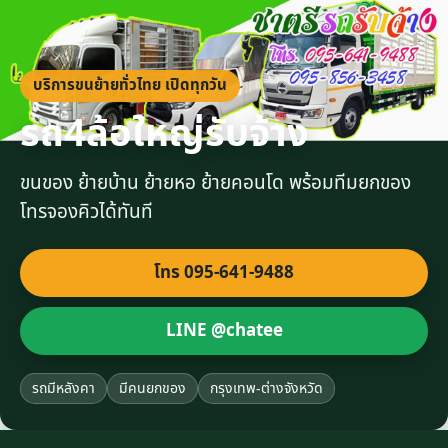
บริการขนย้ายทั่วไทย เปิดทุกวัน
รถ4ล้อใหญ่รับจ้าง
ขนของ ย้ายบ้าน ย้ายหอ ย้ายคอนโด พร้อมทีมยกของ
โทรจองคิวได้ทันที
โทร 095-641-9488
LINE @chatee
รถมีหลังคา
มีคนยกของ
กรุงเทพ-ต่างจังหวัด