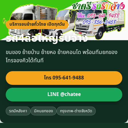
บริการขนย้ายทั่วไทย เปิดทุกวัน
รถ4ล้อใหญ่รับจ้าง
ขนของ ย้ายบ้าน ย้ายหอ ย้ายคอนโด พร้อมทีมยกของ
โทรจองคิวได้ทันที
โทร 095-641-9488
LINE @chatee
รถมีหลังคา
มีคนยกของ
กรุงเทพ-ต่างจังหวัด