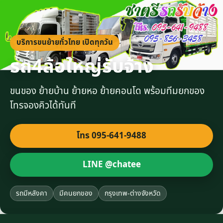
บริการขนย้ายทั่วไทย เปิดทุกวัน
รถ4ล้อใหญ่รับจ้าง
ขนของ ย้ายบ้าน ย้ายหอ ย้ายคอนโด พร้อมทีมยกของ
โทรจองคิวได้ทันที
โทร 095-641-9488
LINE @chatee
รถมีหลังคา
มีคนยกของ
กรุงเทพ-ต่างจังหวัด