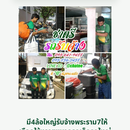
มี4ล้อใหญ่รับจ้างพระราม7ให้