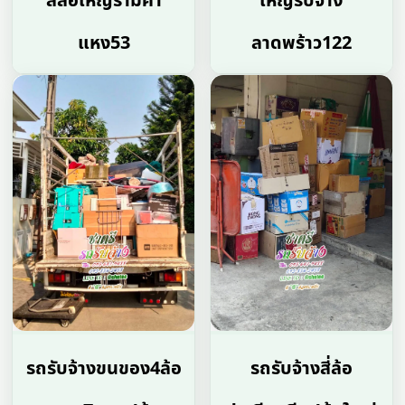
สี่ล้อใหญ่รามคํา
ใหญ่รับจ้าง
แหง53
ลาดพร้าว122
รถรับจ้างขนของ4ล้อ
รถรับจ้างสี่ล้อ