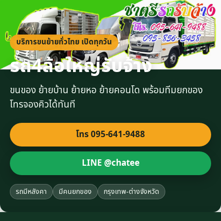
บริการขนย้ายทั่วไทย เปิดทุกวัน
รถ4ล้อใหญ่รับจ้าง
ขนของ ย้ายบ้าน ย้ายหอ ย้ายคอนโด พร้อมทีมยกของ
โทรจองคิวได้ทันที
โทร 095-641-9488
LINE @chatee
รถมีหลังคา
มีคนยกของ
กรุงเทพ-ต่างจังหวัด