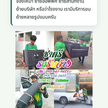
จองเหมา ย้ายออฟฟิศ ย้ายสำนักงาน
ย้ายบริษัท หรือว่าโรงงาน เรามีบริการขน
ย้ายหลายรูปแบบครับ