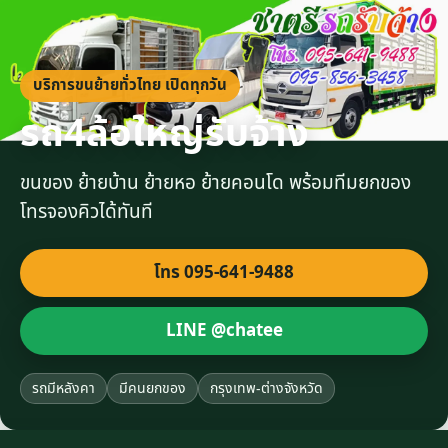
บริการขนย้ายทั่วไทย เปิดทุกวัน
รถ4ล้อใหญ่รับจ้าง
ขนของ ย้ายบ้าน ย้ายหอ ย้ายคอนโด พร้อมทีมยกของ
โทรจองคิวได้ทันที
โทร 095-641-9488
LINE @chatee
รถมีหลังคา
มีคนยกของ
กรุงเทพ-ต่างจังหวัด