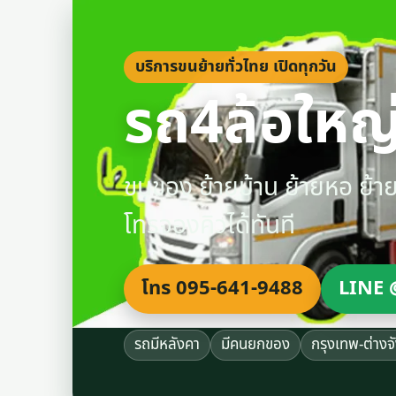
บริการขนย้ายทั่วไทย เปิดทุกวัน
รถ4ล้อใหญ่
ขนของ ย้ายบ้าน ย้ายหอ ย้
โทรจองคิวได้ทันที
โทร 095-641-9488
LINE 
รถมีหลังคา
มีคนยกของ
กรุงเทพ-ต่างจ