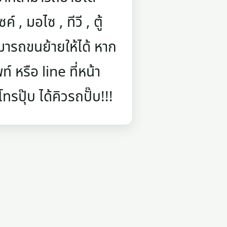
์ , มอไซ , ทีวี , ตู้
มารถขนย้ายให้ได้ หาก
 หรือ line ที่หน้า
รปุ๊บ ได้คิวรถปั๊บ!!!