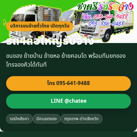
บริการขนย้ายทั่วไทย เปิดทุกวัน
รถ4ล้อใหญ่รับจ้าง
ขนของ ย้ายบ้าน ย้ายหอ ย้ายคอนโด พร้อมทีมยกของ
โทรจองคิวได้ทันที
โทร 095-641-9488
LINE @chatee
รถมีหลังคา
มีคนยกของ
กรุงเทพ-ต่างจังหวัด