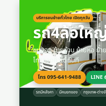
บริการขนย้ายทั่วไทย เปิดทุกวัน
รถ4ล้อใหญ่
ขนของ ย้ายบ้าน ย้ายหอ ย้
โทรจองคิวได้ทันที
โทร 095-641-9488
LINE 
รถมีหลังคา
มีคนยกของ
กรุงเทพ-ต่างจ