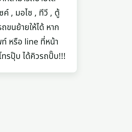
์ , มอไซ , ทีวี , ตู้
ถขนย้ายให้ได้ หาก
 หรือ line ที่หน้า
รปุ๊บ ได้คิวรถปั๊บ!!!