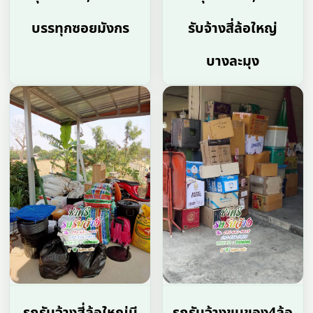
บรรทุกซอยมังกร
รับจ้างสี่ล้อใหญ่
บางละมุง
รถรับจ้างสี่ล้อใหญ่บี
รถรับจ้างขนของ4ล้อ