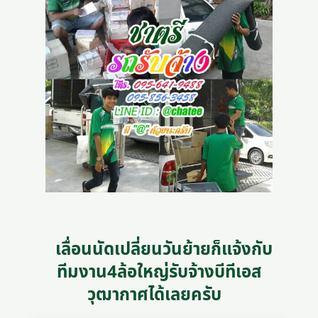
เลื่อนนัดเปลี่ยนวันย้ายก็แจ้งกับ
ทีมงาน4ล้อใหญ่รับจ้างบีทีเอส
วุฒากาศได้เลยครับ