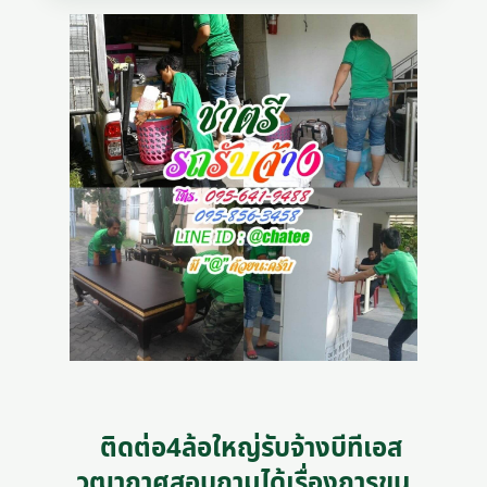
ติดต่อ4ล้อใหญ่รับจ้างบีทีเอส
วุฒากาศสอบถามได้เรื่องการขน