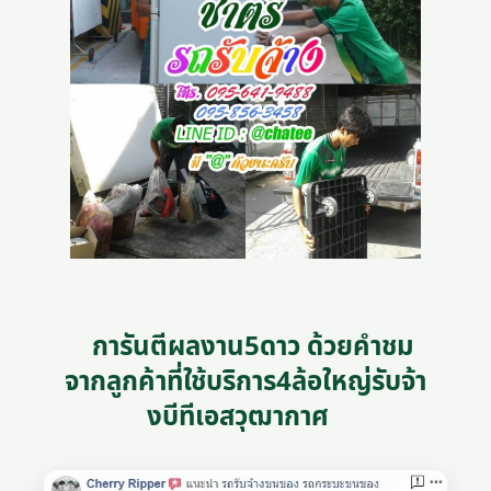
การันตีผลงาน5ดาว ด้วยคำชม
จากลูกค้าที่ใช้บริการ4ล้อใหญ่รับจ้า
งบีทีเอสวุฒากาศ