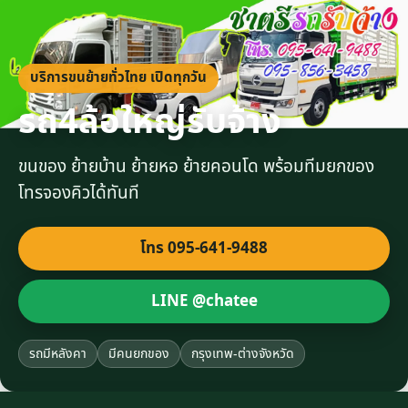
บริการขนย้ายทั่วไทย เปิดทุกวัน
รถ4ล้อใหญ่รับจ้าง
ขนของ ย้ายบ้าน ย้ายหอ ย้ายคอนโด พร้อมทีมยกของ
โทรจองคิวได้ทันที
โทร 095-641-9488
LINE @chatee
รถมีหลังคา
มีคนยกของ
กรุงเทพ-ต่างจังหวัด