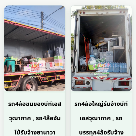
รถ4ล้อขนของบีทีเอส
รถ4ล้อใหญ่รับจ้างบีที
วุฒากาศ , รถ4ล้อจัม
เอสวุฒากาศ , รถ
โบ้รับจ้างยานาวา
บรรทุก4ล้อรับจ้าง