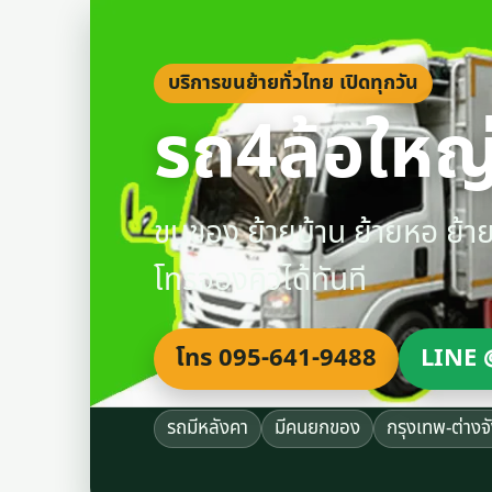
บริการขนย้ายทั่วไทย เปิดทุกวัน
รถ4ล้อใหญ่
ขนของ ย้ายบ้าน ย้ายหอ ย้
โทรจองคิวได้ทันที
โทร 095-641-9488
LINE 
รถมีหลังคา
มีคนยกของ
กรุงเทพ-ต่างจ