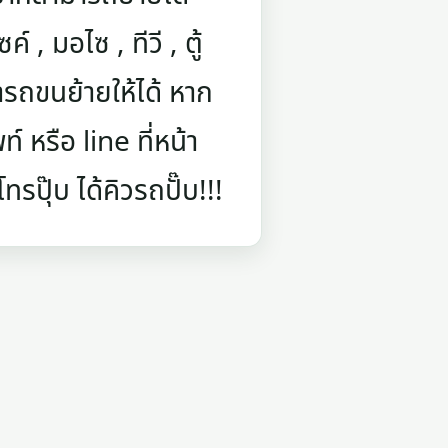
์ , มอไซ , ทีวี , ตู้
รถขนย้ายให้ได้ หาก
 หรือ line ที่หน้า
รปุ๊บ ได้คิวรถปั๊บ!!!