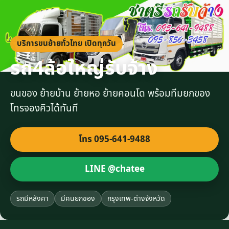
บริการขนย้ายทั่วไทย เปิดทุกวัน
รถ4ล้อใหญ่รับจ้าง
ขนของ ย้ายบ้าน ย้ายหอ ย้ายคอนโด พร้อมทีมยกของ
โทรจองคิวได้ทันที
โทร 095-641-9488
LINE @chatee
รถมีหลังคา
มีคนยกของ
กรุงเทพ-ต่างจังหวัด