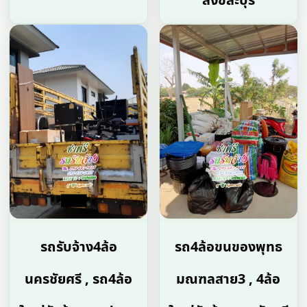
สังขละบุรี
รถรับจ้าง4ล้อ
รถ4ล้อขนของพุทธ
นครชัยศรี , รถ4ล้อ
มณฑลสาย3 , 4ล้อ