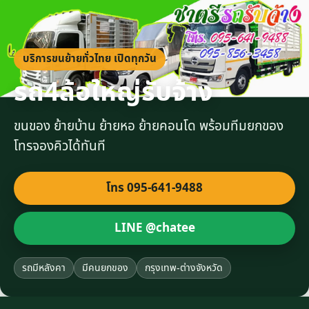
บริการขนย้ายทั่วไทย เปิดทุกวัน
รถ4ล้อใหญ่รับจ้าง
ขนของ ย้ายบ้าน ย้ายหอ ย้ายคอนโด พร้อมทีมยกของ
โทรจองคิวได้ทันที
โทร 095-641-9488
LINE @chatee
รถมีหลังคา
มีคนยกของ
กรุงเทพ-ต่างจังหวัด