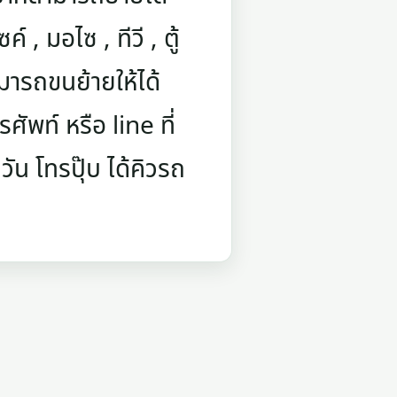
์ , มอไซ , ทีวี , ตู้
มารถขนย้ายให้ได้
ัพท์ หรือ line ที่
ัน โทรปุ๊บ ได้คิวรถ