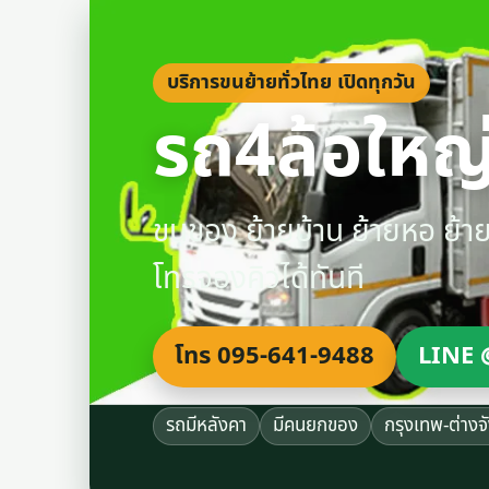
บริการขนย้ายทั่วไทย เปิดทุกวัน
รถ4ล้อใหญ่
ขนของ ย้ายบ้าน ย้ายหอ ย้
โทรจองคิวได้ทันที
โทร 095-641-9488
LINE 
รถมีหลังคา
มีคนยกของ
กรุงเทพ-ต่างจ