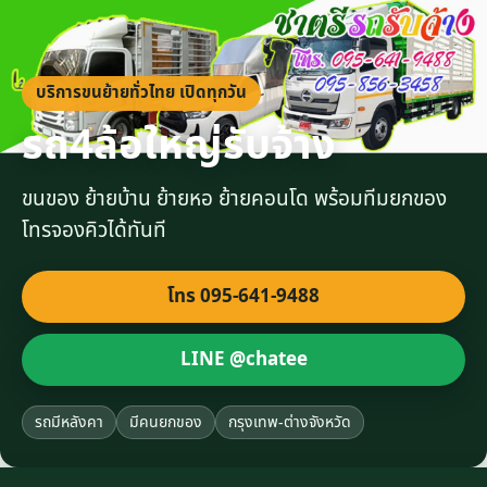
บริการขนย้ายทั่วไทย เปิดทุกวัน
รถ4ล้อใหญ่รับจ้าง
ขนของ ย้ายบ้าน ย้ายหอ ย้ายคอนโด พร้อมทีมยกของ
โทรจองคิวได้ทันที
โทร 095-641-9488
LINE @chatee
รถมีหลังคา
มีคนยกของ
กรุงเทพ-ต่างจังหวัด