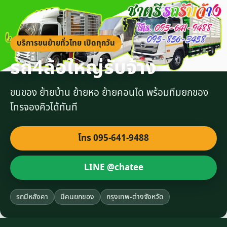
บริการขนย้ายทั่วไทย เปิดทุกวัน
รถ4ล้อใหญ่รับจ้าง
ขนของ ย้ายบ้าน ย้ายหอ ย้ายคอนโด พร้อมทีมยกของ
โทรจองคิวได้ทันที
โทร 095-641-9488
LINE @chatee
รถมีหลังคา
มีคนยกของ
กรุงเทพ-ต่างจังหวัด