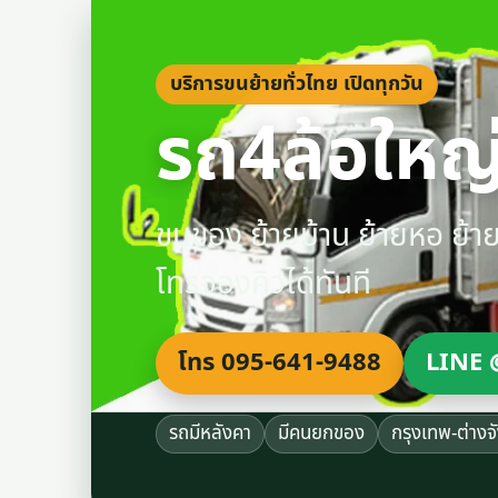
บริการขนย้ายทั่วไทย เปิดทุกวัน
รถ4ล้อใหญ่
ขนของ ย้ายบ้าน ย้ายหอ ย้
โทรจองคิวได้ทันที
โทร 095-641-9488
LINE 
รถมีหลังคา
มีคนยกของ
กรุงเทพ-ต่างจ