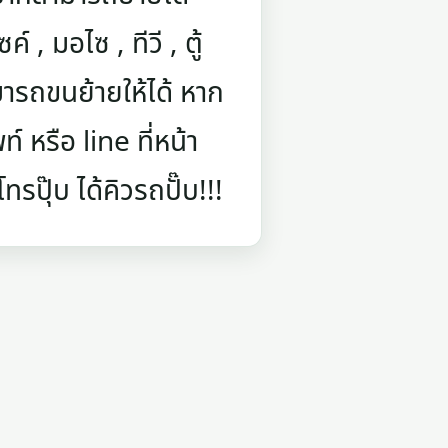
์ , มอไซ , ทีวี , ตู้
ารถขนย้ายให้ได้ หาก
 หรือ line ที่หน้า
รปุ๊บ ได้คิวรถปั๊บ!!!