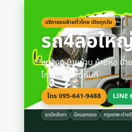
บริการขนย้ายทั่วไทย เปิดทุกวัน
รถ4ล้อใหญ่
ขนของ ย้ายบ้าน ย้ายหอ ย้
โทรจองคิวได้ทันที
โทร 095-641-9488
LINE 
รถมีหลังคา
มีคนยกของ
กรุงเทพ-ต่างจ