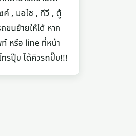
์ , มอไซ , ทีวี , ตู้
ถขนย้ายให้ได้ หาก
 หรือ line ที่หน้า
รปุ๊บ ได้คิวรถปั๊บ!!!