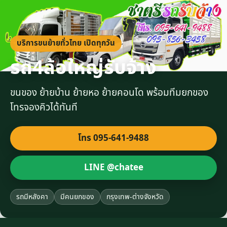
บริการขนย้ายทั่วไทย เปิดทุกวัน
รถ4ล้อใหญ่รับจ้าง
ขนของ ย้ายบ้าน ย้ายหอ ย้ายคอนโด พร้อมทีมยกของ
โทรจองคิวได้ทันที
โทร 095-641-9488
LINE @chatee
รถมีหลังคา
มีคนยกของ
กรุงเทพ-ต่างจังหวัด