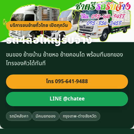
บริการขนย้ายทั่วไทย เปิดทุกวัน
รถ4ล้อใหญ่รับจ้าง
ขนของ ย้ายบ้าน ย้ายหอ ย้ายคอนโด พร้อมทีมยกของ
โทรจองคิวได้ทันที
โทร 095-641-9488
LINE @chatee
รถมีหลังคา
มีคนยกของ
กรุงเทพ-ต่างจังหวัด