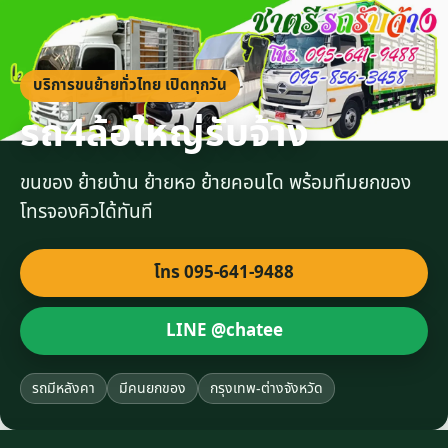
บริการขนย้ายทั่วไทย เปิดทุกวัน
รถ4ล้อใหญ่รับจ้าง
ขนของ ย้ายบ้าน ย้ายหอ ย้ายคอนโด พร้อมทีมยกของ
โทรจองคิวได้ทันที
โทร 095-641-9488
LINE @chatee
รถมีหลังคา
มีคนยกของ
กรุงเทพ-ต่างจังหวัด