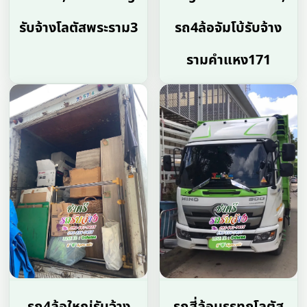
รับจ้างโลตัสพระราม3
รถ4ล้อจัมโบ้รับจ้าง
รามคำแหง171
รถ4ล้อใหญ่รับจ้าง
รถสี่ล้อบรรทุกโลตัส