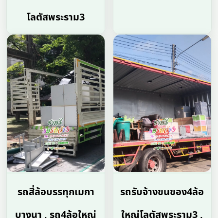
โลตัสพระราม3
รถสี่ล้อบรรทุกเมกา
รถรับจ้างขนของ4ล้อ
บางนา , รถ4ล้อใหญ่
ใหญ่โลตัสพระราม3 ,