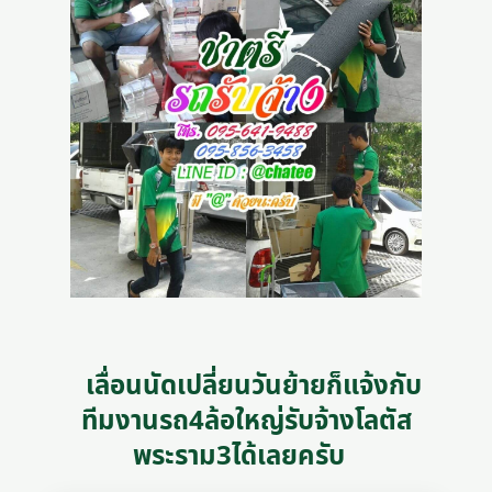
เลื่อนนัดเปลี่ยนวันย้ายก็แจ้งกับ
ทีมงานรถ4ล้อใหญ่รับจ้างโลตัส
พระราม3ได้เลยครับ