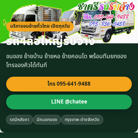
บริการขนย้ายทั่วไทย เปิดทุกวัน
รถ4ล้อใหญ่รับจ้าง
ขนของ ย้ายบ้าน ย้ายหอ ย้ายคอนโด พร้อมทีมยกของ
โทรจองคิวได้ทันที
โทร 095-641-9488
LINE @chatee
รถมีหลังคา
มีคนยกของ
กรุงเทพ-ต่างจังหวัด