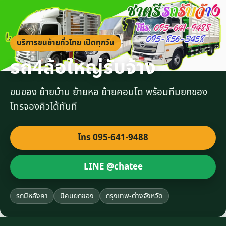
บริการขนย้ายทั่วไทย เปิดทุกวัน
รถ4ล้อใหญ่รับจ้าง
ขนของ ย้ายบ้าน ย้ายหอ ย้ายคอนโด พร้อมทีมยกของ
โทรจองคิวได้ทันที
โทร 095-641-9488
LINE @chatee
รถมีหลังคา
มีคนยกของ
กรุงเทพ-ต่างจังหวัด