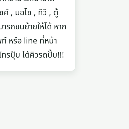
์ , มอไซ , ทีวี , ตู้
มารถขนย้ายให้ได้ หาก
 หรือ line ที่หน้า
รปุ๊บ ได้คิวรถปั๊บ!!!