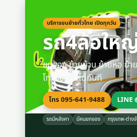
บริการขนย้ายทั่วไทย เปิดทุกวัน
รถ4ล้อใหญ่
ขนของ ย้ายบ้าน ย้ายหอ ย้
โทรจองคิวได้ทันที
โทร 095-641-9488
LINE 
รถมีหลังคา
มีคนยกของ
กรุงเทพ-ต่างจ