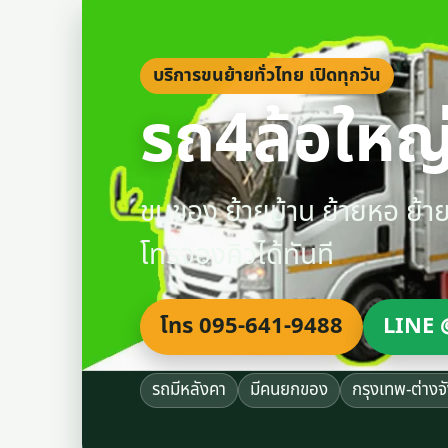
บริการขนย้ายทั่วไทย เปิดทุกวัน
รถ4ล้อใหญ่
ขนของ ย้ายบ้าน ย้ายหอ ย้
โทรจองคิวได้ทันที
โทร 095-641-9488
LINE 
รถมีหลังคา
มีคนยกของ
กรุงเทพ-ต่างจ