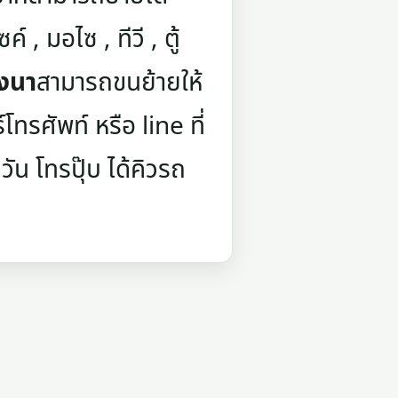
์ , มอไซ , ทีวี , ตู้
งนา
สามารถขนย้ายให้
ทรศัพท์ หรือ line ที่
ัน โทรปุ๊บ ได้คิวรถ