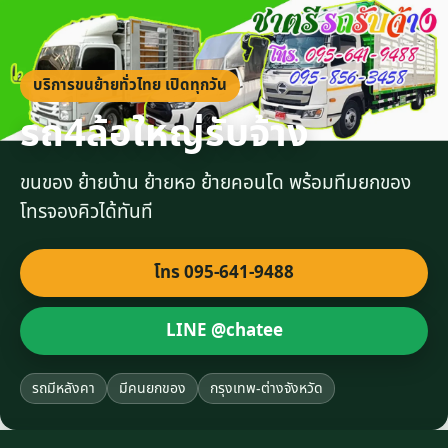
บริการขนย้ายทั่วไทย เปิดทุกวัน
รถ4ล้อใหญ่รับจ้าง
ขนของ ย้ายบ้าน ย้ายหอ ย้ายคอนโด พร้อมทีมยกของ
โทรจองคิวได้ทันที
โทร 095-641-9488
LINE @chatee
รถมีหลังคา
มีคนยกของ
กรุงเทพ-ต่างจังหวัด