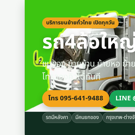
บริการขนย้ายทั่วไทย เปิดทุกวัน
รถ4ล้อใหญ่
ขนของ ย้ายบ้าน ย้ายหอ ย้
โทรจองคิวได้ทันที
โทร 095-641-9488
LINE 
รถมีหลังคา
มีคนยกของ
กรุงเทพ-ต่างจ