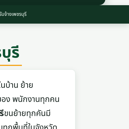
ับจ้างเพชรบุรี
ุรี
นบ้าน ย้าย
ยกของ พนักงานทุกคน
รี
ขนย้ายทุกคันมี
กพื้นที่ในจังหวัด