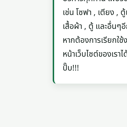
เช่น โซฟา , เตียง , ตู้
เสื้อผ้า , ตู้ และอื่น
หากต้องการเรียกใช้งา
หน้าเว็บไซต์ของเราได
ปั๊บ!!!