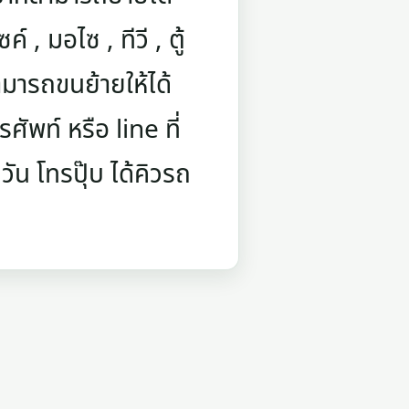
์ , มอไซ , ทีวี , ตู้
มารถขนย้ายให้ได้
ัพท์ หรือ line ที่
ัน โทรปุ๊บ ได้คิวรถ