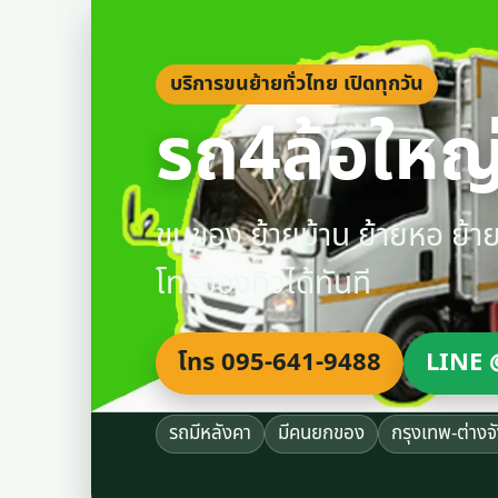
บริการขนย้ายทั่วไทย เปิดทุกวัน
รถ4ล้อใหญ่
ขนของ ย้ายบ้าน ย้ายหอ ย้
โทรจองคิวได้ทันที
โทร 095-641-9488
LINE 
รถมีหลังคา
มีคนยกของ
กรุงเทพ-ต่างจ