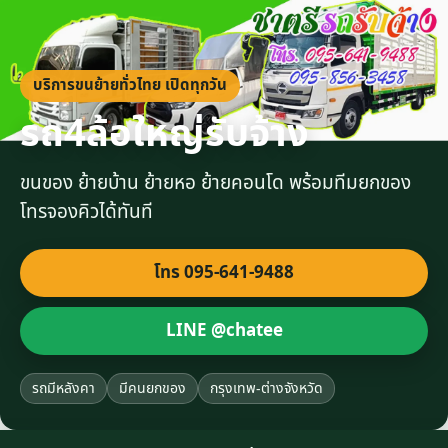
บริการขนย้ายทั่วไทย เปิดทุกวัน
รถ4ล้อใหญ่รับจ้าง
ขนของ ย้ายบ้าน ย้ายหอ ย้ายคอนโด พร้อมทีมยกของ
โทรจองคิวได้ทันที
โทร 095-641-9488
LINE @chatee
รถมีหลังคา
มีคนยกของ
กรุงเทพ-ต่างจังหวัด