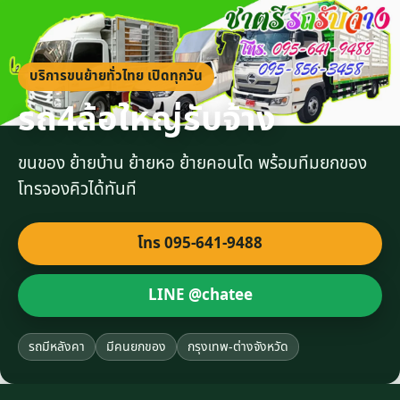
บริการขนย้ายทั่วไทย เปิดทุกวัน
รถ4ล้อใหญ่รับจ้าง
ขนของ ย้ายบ้าน ย้ายหอ ย้ายคอนโด พร้อมทีมยกของ
โทรจองคิวได้ทันที
โทร 095-641-9488
LINE @chatee
รถมีหลังคา
มีคนยกของ
กรุงเทพ-ต่างจังหวัด