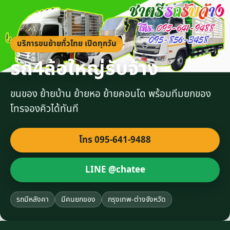
บริการขนย้ายทั่วไทย เปิดทุกวัน
รถ4ล้อใหญ่รับจ้าง
ขนของ ย้ายบ้าน ย้ายหอ ย้ายคอนโด พร้อมทีมยกของ
โทรจองคิวได้ทันที
โทร 095-641-9488
LINE @chatee
รถมีหลังคา
มีคนยกของ
กรุงเทพ-ต่างจังหวัด